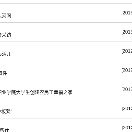
[201
大河网
[201
者采访
[201
心活儿
[201
事件
[201
职业学院大学生创建农民工幸福之家
[201
板凳”
[201
费住