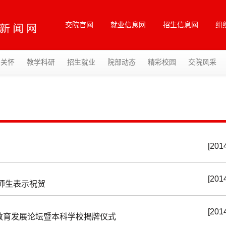
交院官网
就业信息网
招生信息网
组
导关怀
教学科研
招生就业
院部动态
精彩校园
交院风采
[201
[201
师生表示祝贺
[201
教育发展论坛暨本科学校揭牌仪式