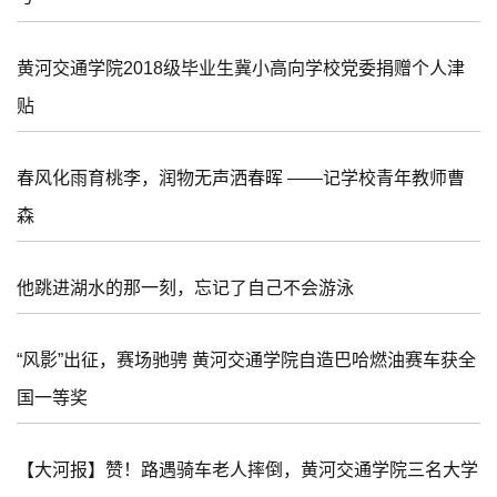
黄河交通学院2018级毕业生冀小高向学校党委捐赠个人津
贴
春风化雨育桃李，润物无声洒春晖 ——记学校青年教师曹
森
他跳进湖水的那一刻，忘记了自己不会游泳
“风影”出征，赛场驰骋 黄河交通学院自造巴哈燃油赛车获全
国一等奖
【大河报】赞！路遇骑车老人摔倒，黄河交通学院三名大学