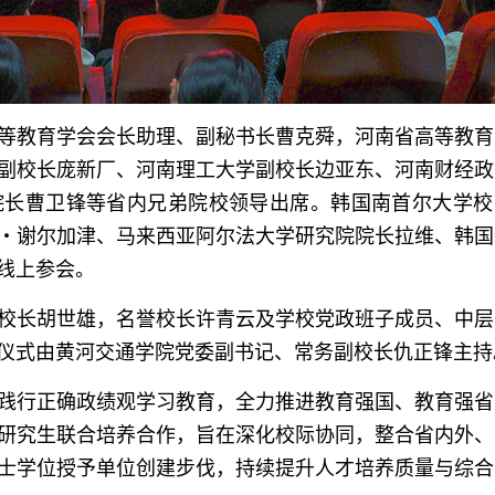
等教育学会会长助理、副秘书长曹克舜，河南省高等教育
副校长庞新厂、河南理工大学副校长边亚东、河南财经政
院长曹卫锋等省内兄弟院校领导出席。韩国南首尔大学校
・谢尔加津、马来西亚阿尔法大学研究院院长拉维、韩国
线上参会。
校长胡世雄，名誉校长许青云及学校党政班子成员、中层
仪式由黄河交通学院党委副书记、常务副校长仇正锋主持
践行正确政绩观学习教育，全力推进教育强国、教育强省
研究生联合培养合作，旨在深化校际协同，整合省内外、
士学位授予单位创建步伐，持续提升人才培养质量与综合