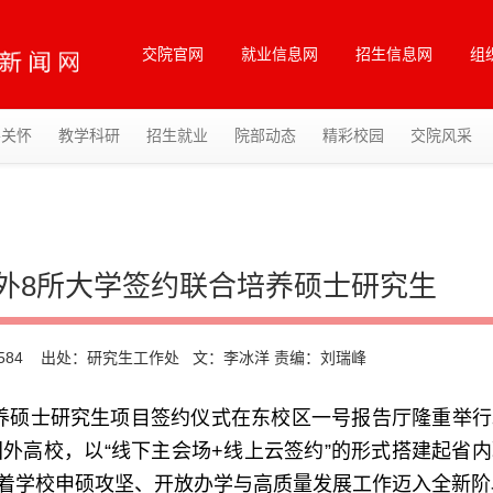
交院官网
就业信息网
招生信息网
组
导关怀
教学科研
招生就业
院部动态
精彩校园
交院风采
外8所大学签约联合培养硕士研究生
584
出处：研究生工作处 文：李冰洋 责编：刘瑞峰
合培养硕士研究生项目签约仪式在东校区一号报告厅隆重举
外高校，以“线下主会场+线上云签约”的形式搭建起省
着学校申硕攻坚、开放办学与高质量发展工作迈入全新阶