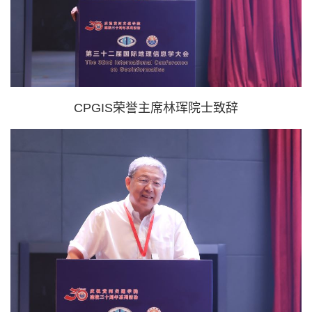
CPGIS荣誉主席林珲院士
致辞