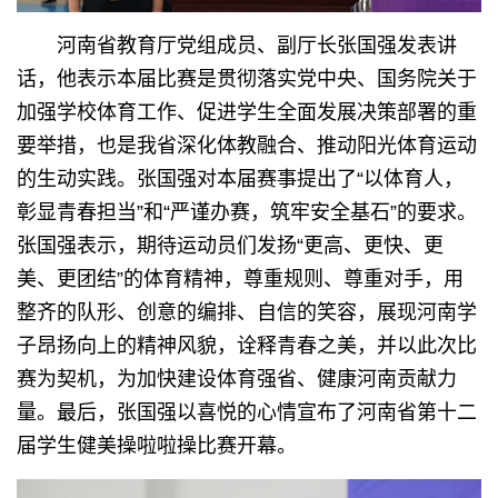
河南省教育厅党组成员、副厅长张国强发表讲
话，他表示本届比赛是贯彻落实党中央、国务院关于
加强学校体育工作、促进学生全面发展决策部署的重
要举措，也是我省深化体教融合、推动阳光体育运动
的生动实践。张国强对本届赛事提出了“以体育人，
彰显青春担当”和“严谨办赛，筑牢安全基石”的要求。
张国强表示，期待运动员们发扬“更高、更快、更
美、更团结”的体育精神，尊重规则、尊重对手，用
整齐的队形、创意的编排、自信的笑容，展现河南学
子昂扬向上的精神风貌，诠释青春之美，并以此次比
赛为契机，为加快建设体育强省、健康河南贡献力
量。最后，张国强以喜悦的心情宣布了河南省第十二
届学生健美操啦啦操比赛开幕。