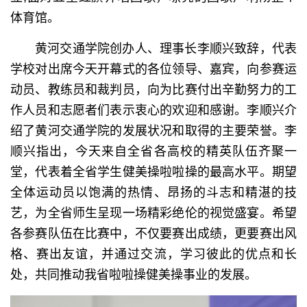
体育馆。
黄河交通学院创办人、理事长李顺兴致辞，代表
学校对出席今天开幕式的各位领导、嘉宾，向参赛运
动员、教练员和裁判员，向为比赛付出辛勤努力的工
作人员和志愿者们表示衷心的欢迎和感谢。李顺兴介
绍了黄河交通学院的发展状况和取得的主要荣誉。李
顺兴指出，今天来自全省各高校的精英队伍齐聚一
堂，代表着全省学生健美操啦啦操的最高水平。期望
全体运动员以饱满的热情、昂扬的斗志和精湛的技
艺，为全省师生呈现一场精彩绝伦的视觉盛宴。希望
各参赛队伍在比赛中，不仅要赛出成绩，更要赛出风
格、赛出友谊，并通过交流，学习彼此的优点和长
处，共同推动我省啦啦操健美操事业的发展。