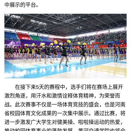
中展示的平台。
在接下来5天的赛程中，选手们将在赛场上展开
激烈角逐，用汗水和激情诠释体育精神，为荣誉而
战。此次赛事不仅是一场体育竞技的盛会，也是河南
省校园体育文化成果的一次集中展示。通过比赛，将
进一步激发广大学生对健美操、啦啦操运动的热爱，
推动校园体育事业的蓬勃发展。黄河交通学院也将全