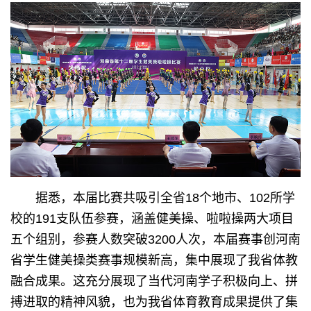
据悉，本届比赛共吸引全省18个地市、102所学
校的191支队伍参赛，涵盖健美操、啦啦操两大项目
五个组别，参赛人数突破3200人次，本届赛事创河南
省学生健美操类赛事规模新高，集中展现了我省体教
融合成果。这充分展现了当代河南学子积极向上、拼
搏进取的精神风貌，也为我省体育教育成果提供了集