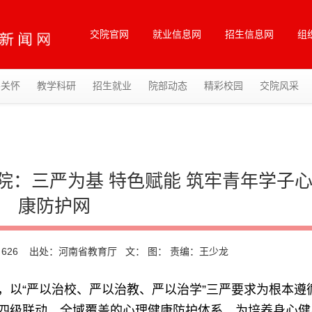
交院官网
就业信息网
招生信息网
组
导关怀
教学科研
招生就业
院部动态
精彩校园
交院风采
院：三严为基 特色赋能 筑牢青年学子
康防护网
：
626
出处：河南省教育厅 文： 图： 责编：王少龙
，以“严以治校、严以治教、严以治学”三严要求为根本遵
四级联动、全域覆盖的心理健康防护体系，为培养身心健