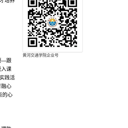
才培养
黄河交通学院企业号
预—跟
嵌入课
实践活
育融心
点的心